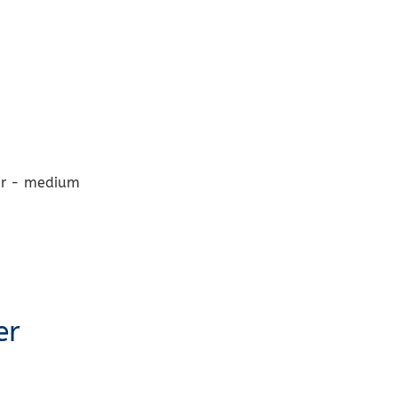
er - medium
er